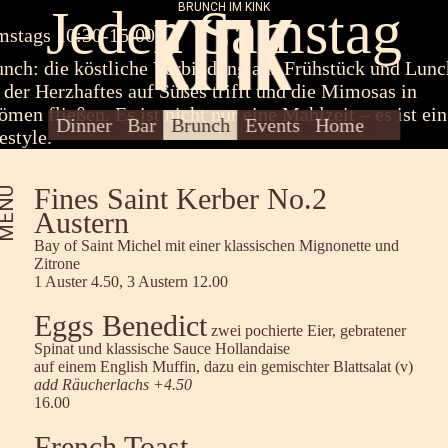
Jeden Samstag
BRUNCH IM KINK
mstags 10:30-15:00
nch: die köstliche Verbindung aus Frühstück und Lunc
 der Herzhaftes auf Süßes trifft und die Mimosas in
ömen fließen. Es ist nicht nur eine Mahlzeit – es ist ein
Über Uns
Kontakt/Presse
Dinner
Bar
Brunch
Events
Home
estyle.
Fines Saint Kerber No.2
ENU
Austern
Bay of Saint Michel mit einer klassischen Mignonette und
Zitrone
1 Auster 4.50, 3 Austern 12.00
Eggs Benedict
zwei pochierte Eier, gebratener
Spinat und klassische Sauce Hollandaise
auf einem English Muffin, dazu ein gemischter Blattsalat (v)
add Räucherlachs +4.50
16.00
French Toast