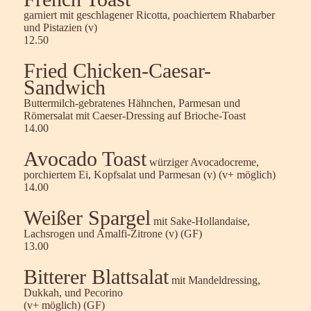
garniert mit geschlagener Ricotta, poachiertem Rhabarber
und Pistazien (v)
12.50
Fried Chicken-Caesar-
Sandwich
Buttermilch-gebratenes Hähnchen, Parmesan und
Römersalat mit Caeser-Dressing auf Brioche-Toast
14.00
Avocado Toast
würziger Avocadocreme,
porchiertem Ei, Kopfsalat und Parmesan (v) (v+ möglich)
14.00
Weißer Spargel
mit Sake-Hollandaise,
Lachsrogen und Amalfi-Zitrone (v) (GF)
13.00
Bitterer Blattsalat
mit Mandeldressing,
Dukkah, und Pecorino
(v+ möglich) (GF)