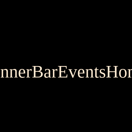
nner
Bar
Events
Ho