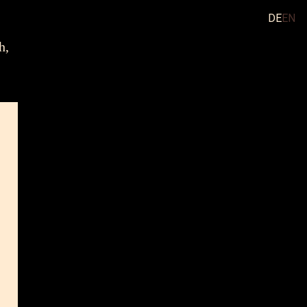
DE
EN
h,