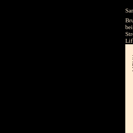
Sa
Bru
bei
Str
Lif
M